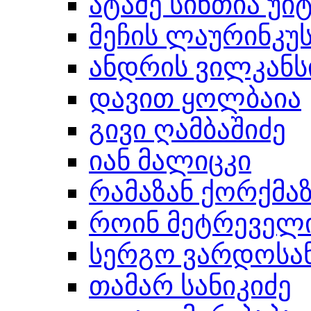
ატაშე სინთია უი
მეჩის ლაურინკუ
ანდრის ვილკანს
დავით ყოლბაია
გივი ღამბაშიძე
იან მალიცკი
რამაზან ქორქმა
როინ მეტრეველ
სერგო ვარდოსა
თამარ სანიკიძე